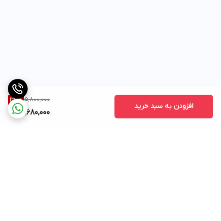
5,800,000
36
%
افزودن به سبد خرید
3,680,000
برگشت به بالا