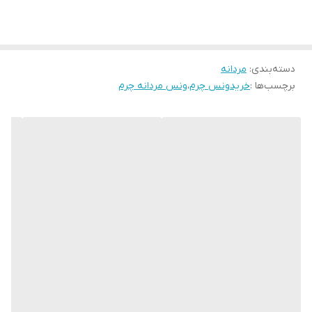
باشد . کفش کد 005 از کیفیت و دوام بسیار بالایی برخوردار بوده و
کشور تولید کننده
ایران
صادراتی میباشد . رنگ این کفش مشکی می باشد .
جنس زیره
ترمولایت
دسته‌بندی
:
مردانه
برچسب‌ها :
خریدونس چرم
،
ونس مردانه چرم