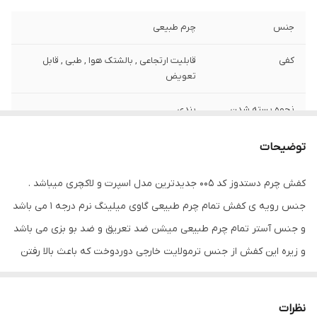
جنس
چرم طبیعی
کفی
قابلیت ارتجاعی , بالشتک هوا , طبی , قابل
تعویض
نحوه بسته شدن
بندی
کفش
توضیحات
ویژگی‌های زیره
آج دار , انعطاف پذیر , تخت , قابلیت ارتجاعی ,
کاهش فشار وارده , مقاوم در برابر سایش
کفش چرم دستدوز کد 005 جدیدترین مدل اسپرت و لاکچری میباشد .
جنس رویه ی کفش تمام چرم طبیعی گاوی میلینگ نرم درجه 1 می باشد
جزئیات
ظاهری شیک و بروز با استایل اسپرت و لاکچری
مناسب تیپ های اسپرت و نیمه رسمی روزمره
و جنس آستر تمام چرم طبیعی میشن ضد تعریق و ضد بو بزی می باشد
و زیره این کفش از جنس ترمولایت خارجی دوردوخت که باعث بالا رفتن
نگهداری
واکس و براق کننده ترجیحا خارجی
دوام این کفش می شود . خاصیت های این زیره ضد شکنندگی و آنتی
کد کالای محصول
005
شوک طبی میباشد . کفی این کفش طبی تمام چرم آنتی باکتریال می
نظرات