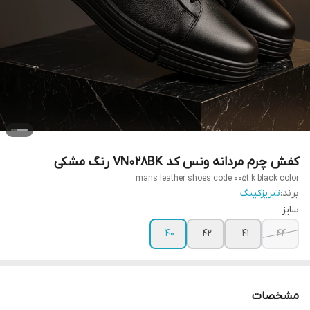
کفش چرم مردانه ونس کد VN028BK رنگ مشکی
mans leather shoes code 005t.k black color
برند:
تبریزکینگ
سایز
40
42
41
44
مشخصات