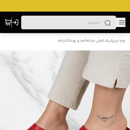
چرم تبریزکینگ کفش مردانه
/
مد و پوشاک
/
زنانه