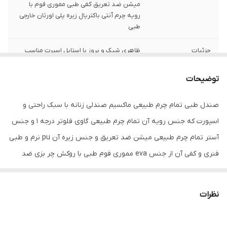
میشن ضد تعریق کفی طبی مموری فوم با
رویه چرم آنتی باکتریال زیره پلی اورتان خارجی
طبی
جزئیات
ظاهری شیک و بروز با استایل اسپرت مناسب
داخل و خارج منزل . با رنگ جذاب قرمز
توضیحات
کشور تولید کننده
ایران
صندل طبی تمام چرم طبیعی ماکسیم صندلی زنانه با سبک راحتی و
جنس
چرم طبیعی
اسپورت که جنس رویه آن تمام چرم طبیعی گاوی فلوتر درجه 1 و جنس
آستر تمام چرم طبیعی میشن ضد تعریق و جنس زیره آن pu نرم و طبی
فنری و کفی آن از جنس eva مموری فوم طبی با روکش چر بزی ضد
تعریق که این صندل تمام دستدوز بوده و کاملا طبی می باشد و برای پا
درد و زانو درد و کمردرد و انواع بیماری های پاشنه مناسب است . این
نظرات
صندل تمام چرم طبیعی بوده و از کیفیت بسیار بالایی برخوردار است و
صادراتی می باشد .. رنگ این صندل قرمز می باشد برند معتبر و پرفروش