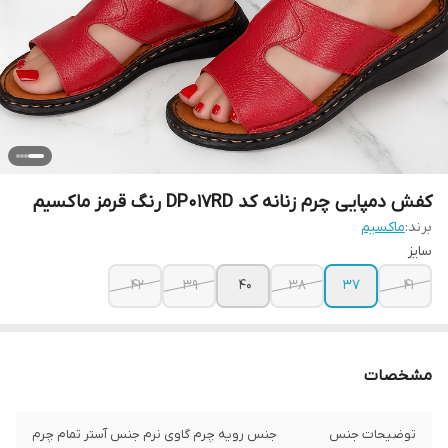
کفش دمپایی چرم زنانه کد DP017RD رنگ قرمز ماکسیم
برند:
ماکسیم
سایز
42
39
40
38
37
41
مشخصات
توضیحات جنس
جنس رویه چرم گاوی نرم جنس آستر تمام چرم