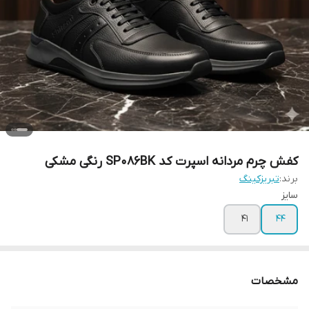
کفش چرم مردانه اسپرت کد SP086BK رنگی مشکی
برند:
تبریزکینگ
سایز
41
44
مشخصات