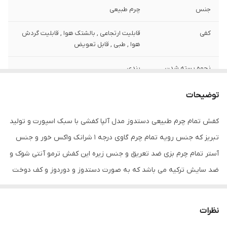
جنس
چرم طبیعی
کفی
قابلیت ارتجاعی , بالشتک هوا , قابلیت گردش
هوا , طبی , قابل تعویض
نحوه بسته شدن
بندی
کفش
توضیحات
ویژگی‌های زیره
آج دار , قابلیت ارتجاعی , قابلیت گردش هوا ,
کاهش فشار وارده , مقاوم در برابر سایش
کفش تمام چرم طبیعی دستدوز مدل آلپا کفشی با سبک اسپورت و تولید
تبریز که جنس رویه تمام چرم گاوی درجه 1 شرانک واکس خور و جنس
جزئیات
ظاهری شیک و بروز با استایل اسپورت قابل
ست با انواع شلوار های جین و کتان و پارچه ای
آستر تمام چرم بزی ضد تعریق و جنس زیره این کفش ترمو آنتی شوک و
مناسب برای پیاده روی طولانی و استفاده
ضد سایش ترکیه می باشد که به صورت دستدوز و دوردوز و کف دوخت
روزمره و رسمی
مخفی به رویه متصل شده است و جنس کفی این کفی طبی تمام چرم
نگهداری
واکس و براق کننده و دستمال مرطوب
بزی آنتی باکتریال می باشد. این کفش تمام چرم طبیعی دستدوز بوده و
نظرات
از کیفیت و دوام بسیار بالایی در کنار راحتی و پاخوری شیک برخوردار بوده
کشور تولید کننده
ایران