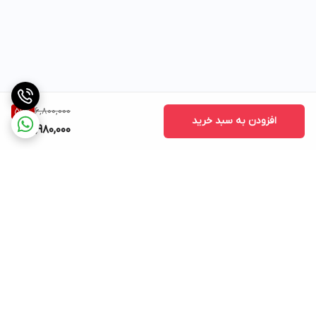
6,800,000
56
%
افزودن به سبد خرید
2,980,000
برگشت به بالا