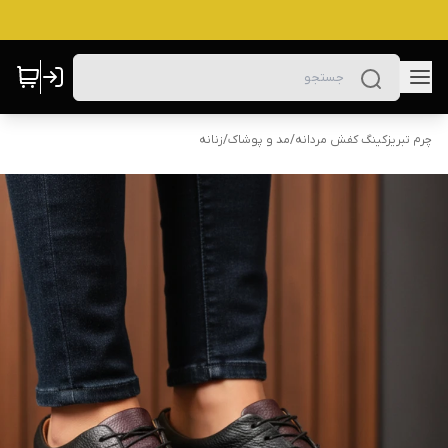
چرم تبریزکینگ کفش مردانه
/
مد و پوشاک
/
زنانه