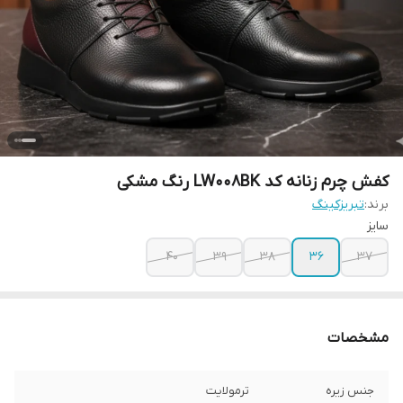
کفش چرم زنانه کد LW008BK رنگ مشکی
برند:
تبریزکینگ
سایز
40
39
38
36
37
مشخصات
جنس زیره
ترمولایت