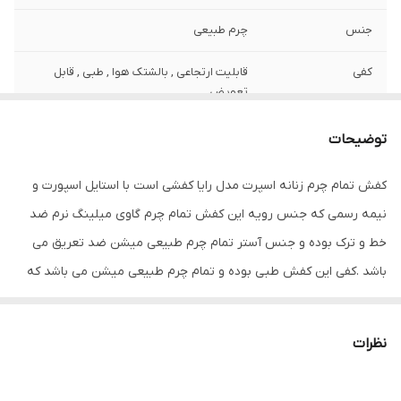
جنس
چرم طبیعی
کفی
قابلیت ارتجاعی , بالشتک هوا , طبی , قابل
تعویض
نحوه بسته شدن
بندی
توضیحات
کفش
کفش تمام چرم زنانه اسپرت مدل رایا کفشی است با استایل اسپورت و
جزئیات
مدل رایا دارای ظاهری شیک و بروز و لاکچری با
نیمه رسمی که جنس رویه این کفش تمام چرم گاوی میلینگ نرم ضد
استایل اسپورت و نیمه رسمی است. مناسب
استفاده روزمره و پیاده روی و مهمانی می
خط و ترک بوده و جنس آستر تمام چرم طبیعی میشن ضد تعریق می
باشد . و دارای ترکیب رنگی جذاب مشکی زرشکی
باشد .کفی این کفش طبی بوده و تمام چرم طبیعی میشن می باشد که
می باشد.
دارای خاصیت آنتی باکتریال و بو می باشد . زیره این کفش ترمولایت
نگهداری
این کفش تمام چرم طبیعی گاوی می باشد و
خارجی آنتی شوک می باشد.قالب این کفش ترک بوده و استاندارد و بسیار
برای نگهداری استفاده از واکس و براق کننده و
نظرات
دستمال الزامی می باشد
راحت می باشد. این کفش کار تمام چرم طبیعی بوده و دستدوز تبریز می
باشد . و از کیفیت بسیار بالایی برخوردار بوده و صادراتی است . رنگ این
کشور تولید کننده
ایران