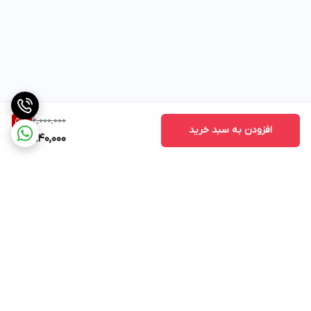
6,000,000
51
%
افزودن به سبد خرید
2,940,000
برگشت به بالا