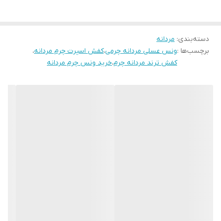
پرفروش . قالب کفش ترک و بزرگ است یک سایز کوچکتر از سایز تون
جنس زیره
ترمولایت
انتخاب فرمایید
دسته‌بندی
:
مردانه
برچسب‌ها :
ونس عسلی مردانه چرمی
،
کفش اسپرت چرم مردانه
،
کفش ترند مردانه چرم
،
خرید ونس چرم مردانه