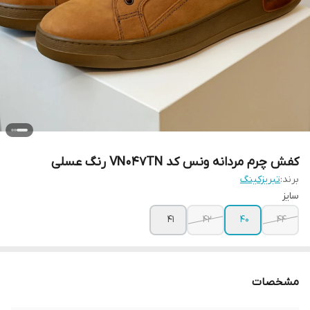
کفش چرم مردانه ونس کد VN047TN رنگ عسلی
برند:
تبریزکینگ
سایز
41
42
40
44
مشخصات