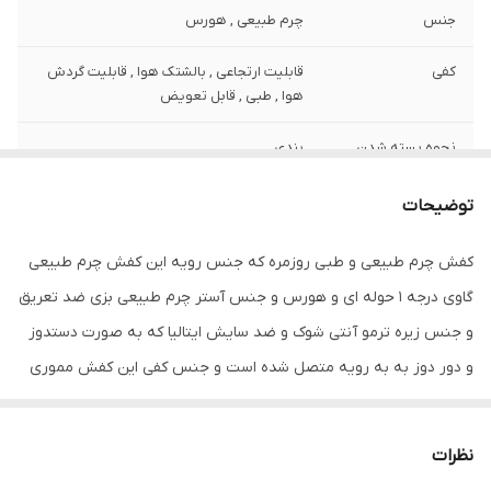
جنس
چرم طبیعی , هورس
کفی
قابلیت ارتجاعی , بالشتک هوا , قابلیت گردش
هوا , طبی , قابل تعویض
نحوه بسته شدن
بندی
کفش
توضیحات
ویژگی‌های زیره
آج دار , تخت , قابلیت ارتجاعی , قابلیت گردش
هوا , کاهش فشار وارده , مقاوم در برابر
کفش چرم طبیعی و طبی روزمره که جنس رویه این کفش چرم طبیعی
سایش
گاوی درجه 1 حوله ای و هورس و جنس آستر چرم طبیعی بزی ضد تعریق
جزئیات
ظاهری شیک و بروز و راحت با سبک تمام
و جنس زیره ترمو آنتی شوک و ضد سایش ایتالیا که به صورت دستدوز
اسپورت قابل ست با انواع شلوار های جین و
و دور دوز به به رویه متصل شده است و جنس کفی این کفش مموری
کتان و اسلش و پارچه ای
فوم با رویه چرم طبیعی بزی آتی باکتریال و طبی با محافظ پاشنه می
نگهداری
دستمال مرطوب
باشد . این کفش تمام چرم طبیعی بوده و از کیفیت و دوخت و دوام
نظرات
بسیار بالایی برخوردار است و همچنین صادراتی می باشد.برند معتبر و
کشور تولید کننده
ایران