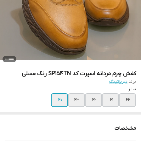
کفش چرم مردانه اسپرت کد SP154TN رنگ عسلی
برند:
تبریزکینگ
سایز
40
43
42
41
44
مشخصات