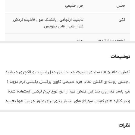
جنس
چرم طبیعی
کفی
قابلیت ارتجاعی , بالشتک هوا , قابلیت گردش
هوا , طبی , قابل تعویض
نحوه بسته شدن
بندی
کفش
توضیحات
ویژگی‌های زیره
آج دار , انعطاف پذیر , قابلیت ارتجاعی , قابلیت
گردش هوا , کاهش فشار وارده , مقاوم در برابر
کفش تمام چرم دستدوز اسپرت جدیدترین مدل اسپرت و لاکچری میباشد
سایش
. جنس رویه ی کفش تمام چرم طبیعی گاوی برنیش پلیشی نرم درجه 1
جزئیات
ظاهری شیک و بروز با استایل اسپرت و لاکچری
می باشد که روی بند این کفش هم از این نوع چرم لوکس استفاده شده
قابل ست با انواع تیپ های اسپرت نیمه رسمی
و در کناره های کفش سوراخ های بسیار ریزی برای عبور جریان هوا تعبیه
و تیپ های کژوال
شده و جنس آستر تمام چرم طبیعی میشن ضد تعریق و ضد بو بزی می
نگهداری
واکس و محافظ چرم ترجیحا خارجی
باشد و زیره این کفش از جنس پلی اورتان خارجی ترک دوردوخت که
نظرات
باعث بالا رفتن دوام این کفش می شود . خاصیت های این زیره ضد
کد کالای محصول
007