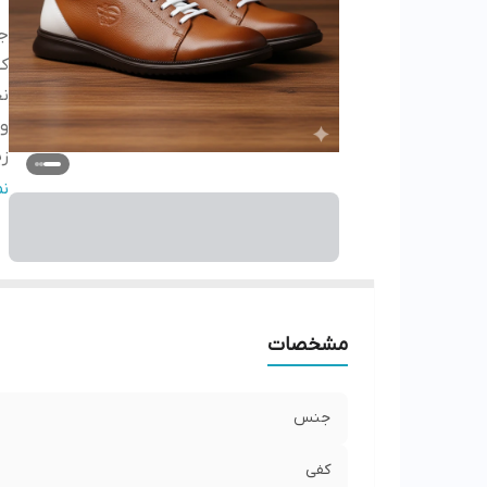
ج
ک
ن
وی
زی
جز
ن
نگ
کش
ج
مشخصات
جنس
کفی