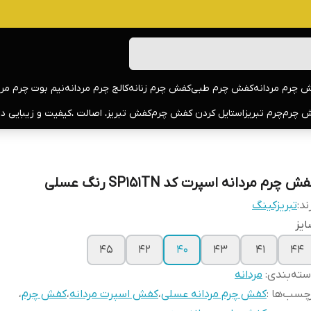
 چرم مردانه
کفش چرم طبی
کفش چرم زنانه
کالج چرم مردانه
نیم بوت چرم مرد
 چرم
چرم تبریز
استایل کردن کفش چرم
کفش تبریز، اصالت ،کیفیت و زیبایی د
ش چرم مردانه اسپرت کد SP151TN رنگ عسلی
ند:
تبریزکینگ
یز
45
42
40
43
41
44
ته‌بندی
:
مردانه
چسب‌ها :
کفش چرم مردانه عسلی
،
کفش اسپرت مردانه
،
کفش چرم
،