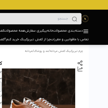
دسته‌بندی محصولات
خانه
پیگیری سفارش
همه محصولات
کفش
تماس با ما
قوانین و مقررات
چرا از کفش تبریزکینگ خرید کنم؟
کفش
چرم تبریزکینگ کفش مردانه
/
مد و پوشاک
/
مردانه
کف
بر
سا
دس
بر