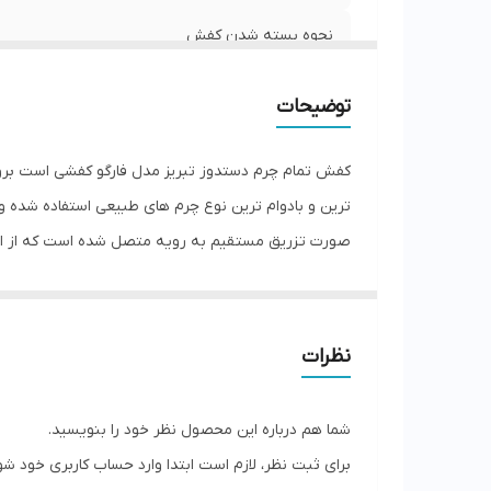
نحوه بسته شدن کفش
ویژگی‌های زیره
توضیحات
جزئیات
کفش تمام چرم دستدوز تبریز مدل فارگو کفشی است بروز
ترین و بادوام ترین نوع چرم های طبیعی استفاده شده 
نگهداری
صورت تزریق مستقیم به رویه متصل شده است که از انعط
کشور تولید کننده
طبیعی بزی آنتی باکتریال می باشد برای راحتی و جلوگیری
عسلی و سفید می باشد .قالب این کفش ترک بوده و کاملا ا
جنس زیره
نظرات
شما هم درباره این محصول نظر خود را بنویسید.
برای ثبت نظر، لازم است ابتدا وارد حساب کاربری خود شو