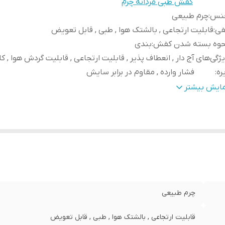
کفش طبی مردانه چرم
نس
:
چرم طبیعی
فی
:
قابلیت ارتجاعی , بالشتک هوا , طبی , قابل تعویض
حوه بسته شدن کفش
:
بندی
ژگی‌های
آج دار , انعطاف پذیر , قابلیت ارتجاعی , قابلیت گردش هوا ,
ره
:
فشار وارده , مقاوم در برابر سایش
ئیات
:
ظاهری شیک و بروز با استایل اسپرت و نیمه رسمی مناسب است
مایش بیشتر
روزمره و پیاده روی قابل ست با انواع شلوار های جین و کتان و پا
ترکیب رنگ این کفش رنگ جذاب عسلی و سفید می باشد
هداری
:
واکس و براق کننده و دستمال
ور تولید کننده
:
ایران
نس زیره
:
پلی اورتان
چرم طبیعی
قابلیت ارتجاعی , بالشتک هوا , طبی , قابل تعویض