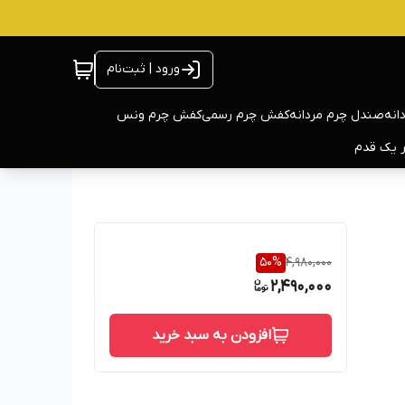
ورود | ثبت‌نام
انه
صندل چرم مردانه
کفش چرم رسمی
کفش چرم ونس
ر یک قدم
50
%
4,980,000
2,490,000
افزودن به سبد خرید