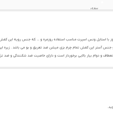
بندی
آج دار , انعطاف پذیر , قابلیت ارتجاعی , قابلیت گردش هوا , کاهش فش
ظاهری شیک و بروز با استایل اسپرت و نیمه رسمی مناسب استفاده رو
و کتان و پارچه ای . ترکیب رنگ این کفش رنگ جذاب عسلی و سفید 
 با استایل ونس اسپرت مناسب استفاده روزمره و ... .که جنس رویه این کفش 
و جنس آستر این کفش تمام چرم بزی میشن ضد تعریق و بو می باشد . زیره ا
واکس و براق کننده و دستمال
اف و دوام بیار بالایی برخوردار است و دارای خاصیت ضد شکنندگی و ضد تر
ایران
 از خستگی پاها . این کفش تمام چرم تبریز بوده و از کیفیت بسیار بالایی برخ
ستاندارد می باشد.سایز خودتان را انتخاب کنید
پلی اورتان
ید.