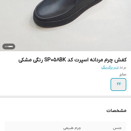
کفش چرم مردانه اسپرت کد SP058BK رنگی مشکی
برند:
تبریزکینگ
سایز
44
مشخصات
جنس
چرم طبیعی