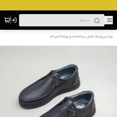
چرم تبریزکینگ کفش مردانه
/
مد و پوشاک
/
مردانه