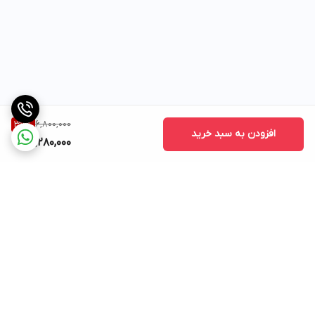
6,800,000
37
%
افزودن به سبد خرید
4,280,000
برگشت به بالا