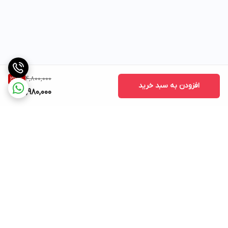
4,800,000
37
%
افزودن به سبد خرید
2,980,000
برگشت به بالا