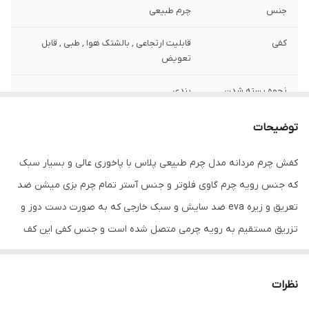
جنس
چرم طبیعی
کفی
قابلیت ارتجاعی , بالشتک هوا , طبی , قابل
تعویض
نحوه بسته شدن
بندی
کفش
توضیحات
ویژگی‌های زیره
انعطاف پذیر , تخت , قابلیت ارتجاعی , قابلیت
گردش هوا , کاهش فشار وارده , مقاوم در برابر
کفش چرم مردانه مدل چرم طبیعی پلاس با پاخوری عالی و بسیار سبک
سایش
که جنس رویه چرم گاوی فلوتر و جنس آستر تمام چرم بزی میشن ضد
جزئیات
ظاهری شیک و بروز با استایل اسپورت و روزمره
تعریق و زیره eva ضد سایش و سبک خارجی که به صورت دست دوز و
قابل ست با انواع شلوار های جین و کتان و
تزریق مستقیم به رویه چرمی متصل شده است و جنس کفی این کف
پارچه ای و استفاده روزمره و طبی راحتی
مموری فوم طبی با روکش چرم طبیعی بزی آنتی باکتریال می باشد که
نگهداری
واکس و براق کننده و دستمال
باعث احساس راحتی کامل پا در پیاده روی و استفاده طولانی مدت است .
نظرات
این کفش تمام چرم طبیعی بوده و از کیفیت بسیار بالایی برخوردار است
کشور تولید کننده
ایران