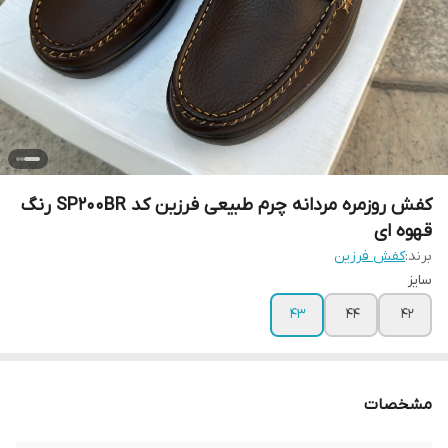
کفش روزمره مردانه چرم طبیعی فرزین کد SP200BR رنگ
قهوه ای
برند:
کفش فرزین
سایز
43
44
42
مشخصات