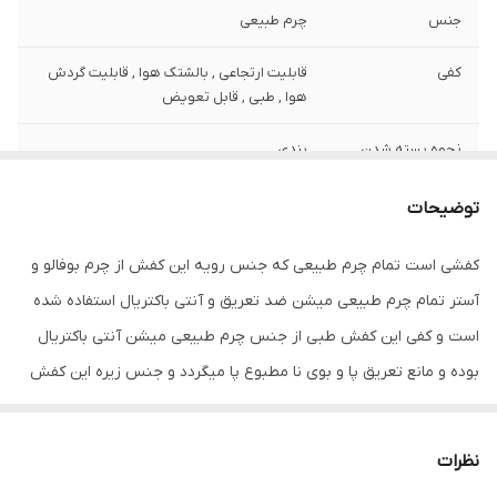
جنس
چرم طبیعی
کفی
قابلیت ارتجاعی , بالشتک هوا , قابلیت گردش
هوا , طبی , قابل تعویض
نحوه بسته شدن
بندی
کفش
توضیحات
ویژگی‌های زیره
انعطاف پذیر , تخت , قابلیت ارتجاعی , قابلیت
گردش هوا , کاهش فشار وارده , مقاوم در برابر
کفشی است تمام چرم طبیعی که جنس رویه این کفش از چرم بوفالو و
سایش
آستر تمام چرم طبیعی میشن ضد تعریق و آنتی باکتریال استفاده شده
جزئیات
ظاهری شیک و بروز با استایل اسپورت و سبک
است و کفی این کفش طبی از جنس چرم طبیعی میشن آنتی باکتریال
پول بیر قابل ست با انواع شلوار های جین و
بوده و مانع تعریق پا و بوی نا مطبوع پا میگردد و جنس زیره این کفش
کتان و پارچه ای اسپورت مناسب استفاده
روزمره و مهمانی با ترکیب رنگ زیبای سفید
از زیره با دوام ترکیبی پلی اورتان و روبر می باشد که بسیار سبک و نرم و
عسلی تمام چرم طبیعی
راحت می باشد . این کفش تمام دست دوز بوده و به صورت دور دوخت
نظرات
نگهداری
دستمال و براق کننده واکس بیرنگ
مخفی از داخل کار شده و در کنار شیک بودن این کفش از دوام و راحتی