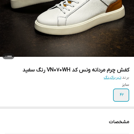
کفش چرم مردانه ونس کد VN070WH رنگ سفید
برند:
تبریزکینگ
سایز
۴۲
مشخصات