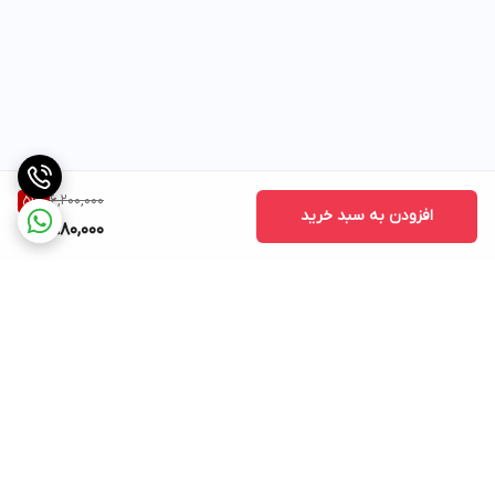
6,200,000
51
%
افزودن به سبد خرید
2,980,000
برگشت به بالا