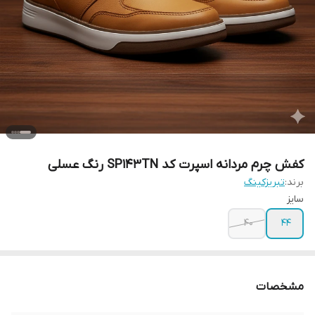
کفش چرم مردانه اسپرت کد SP143TN رنگ عسلی
برند:
تبریزکینگ
سایز
40
44
مشخصات