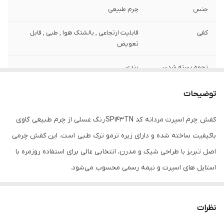
جنس
چرم طبیعی
کفی
قابلیت ارتجاعی , بالشتک هوا , طبی , قابل
تعویض
نحوه بسته شدن
بندی
کفش
توضیحات
ویژگی‌های زیره
آج دار , تخت , قابلیت ارتجاعی , کاهش فشار
وارده , مقاوم در برابر سایش
کفش چرم اسپرت مردانه کد SP143TN رنگ عسلی از چرم طبیعی گاوی
باکیفیت ساخته شده و دارای زیره ترمو ترک طبی است. این کفش چرمی
جزئیات
ظاهری شیک و بروز با استایل اسپرت لاکچری و
نیمه رسمی
اصل تبریز با طراحی شیک و مدرن، انتخابی عالی برای استفاده روزمره با
استایل های اسپرت و نیمه رسمی محسوب می‌شود.
نگهداری
دستمال مرطوب و اسپری مخصوص هورس
اگر به دنبال خرید کفش طبی مردانه عسلی با دوخت ظریف، راحتی بالا و
کد کالای محصول
00121
دوام طولانی هستید، این مدل بهترین گزینه است.کفش چرمی
نظرات
SP143TN
کشور تولید کننده
ایران