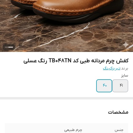
کفش چرم مردانه طبی کد TB048TN رنگ عسلی
برند:
تبریزکینگ
سایز
40
41
مشخصات
جنس
چرم طبیعی