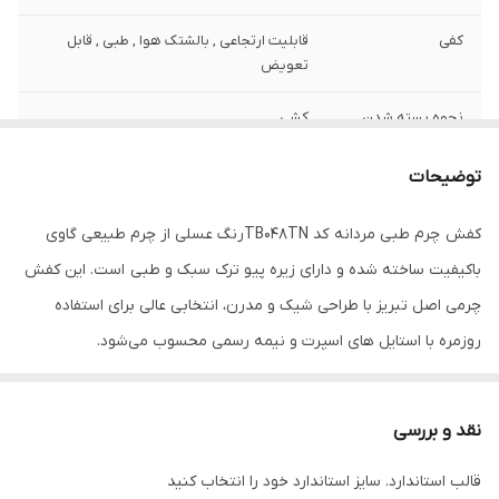
کفی
قابلیت ارتجاعی , بالشتک هوا , طبی , قابل
تعویض
نحوه بسته شدن
کشی
کفش
توضیحات
ویژگی‌های زیره
آج دار , انعطاف پذیر , دارای بالشتک هوا ,
قابلیت ارتجاعی , کاهش فشار وارده , مقاوم در
کفش چرم طبی مردانه کد TB048TNرنگ عسلی از چرم طبیعی گاوی
برابر سایش
باکیفیت ساخته شده و دارای زیره پیو ترک سبک و طبی است. این کفش
جزئیات
ظاهری شیک و بروز با استایل اسپرت و نیمه
چرمی اصل تبریز با طراحی شیک و مدرن، انتخابی عالی برای استفاده
رسمی طبی راحتی
روزمره با استایل های اسپرت و نیمه رسمی محسوب می‌شود.
نگهداری
واکس و براق کننده و دستمال
اگر به دنبال خرید کفش طبی مردانه عسلی با دوخت ظریف، راحتی بالا و
دوام طولانی هستید، این مدل بهترین گزینه است.کفش چرمی
کد کالای محصول
00119
نقد و بررسی
TB048TN
کشور تولید کننده
ایران
قالب استاندارد. سایز استاندارد خود را انتخاب کنید
همین الان ثبت سفارش کن