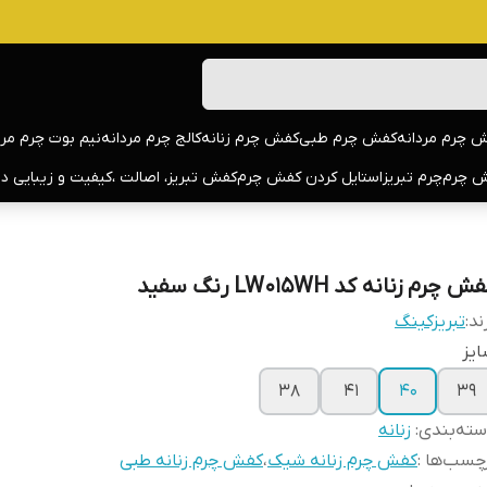
 چرم مردانه
کفش چرم طبی
کفش چرم زنانه
کالج چرم مردانه
نیم بوت چرم مرد
 چرم
چرم تبریز
استایل کردن کفش چرم
کفش تبریز، اصالت ،کیفیت و زیبایی د
ش چرم زنانه کد LW015WH رنگ سفید
ند:
تبریزکینگ
یز
۳۸
41
40
39
ته‌بندی
:
زنانه
چسب‌ها :
کفش چرم زنانه شیک
،
کفش چرم زنانه طبی