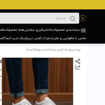
دسته‌بندی محصولات
خانه
پیگیری سفارش
همه محصولات
کفش
تماس با ما
قوانین و مقررات
چرا از کفش تبریزکینگ خرید کنم؟
کفش
چرم تبریزکینگ کفش مردانه
/
مد و پوشاک
/
زنانه
کف
بر
سا
دس
بر