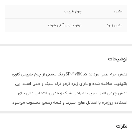
جنس
چرم طبیعی
جنس زیره
ترمو خارجی آنتی شوک
توضیحات
کفش چرم طبی مردانه کد SP047BK رنگ مشکی از چرم طبیعی گاوی
باکیفیت ساخته شده و دارای زیره ترمو ترک سبک و طبی است. این
کفش چرمی اصل تبریز با طراحی شیک و مدرن، انتخابی عالی برای
استفاده روزمره با استایل های اسپرت و نیمه رسمی محسوب می‌شود.
اگر به دنبال خرید کفش نیمه رسمی مردانه مشکی با دوخت ظریف،
راحتی بالا و دوام طولانی هستید، این مدل بهترین گزینه است.کفش
نظرات
چرمی SP047BK