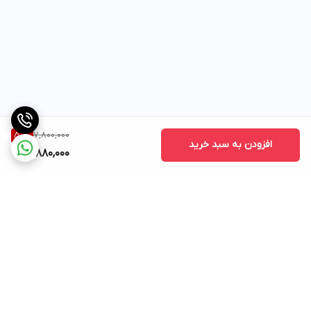
7,800,000
50
%
افزودن به سبد خرید
3,880,000
برگشت به بالا