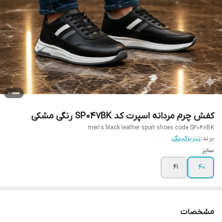
کفش چرم مردانه اسپرت کد SP047BK رنگی مشکی
men's black leather sport shoes code SP047BK
برند:
تبریزکینگ
سایز
41
40
مشخصات