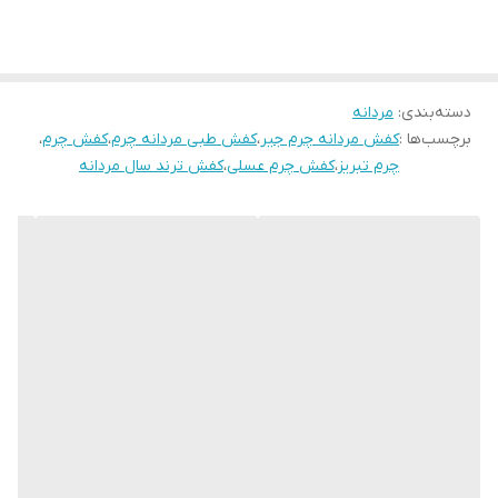
چرمی TB045TN
همین الان ثبت سفارش کن
دسته‌بندی
:
مردانه
برچسب‌ها :
کفش مردانه چرم جیر
،
کفش طبی مردانه چرم
،
کفش چرم
،
چرم تبریز
،
کفش چرم عسلی
،
کفش ترند سال مردانه