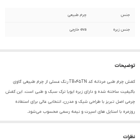
جنس
چرم طبیعی
جنس زیره
eva خارجی
توضیحات
کفش چرم طبی مردانه کد TB045TN رنگ عسلی از چرم طبیعی گاوی
باکیفیت ساخته شده و دارای زیره ایویا ترک سبک و طبی است. این کفش
چرمی اصل تبریز با طراحی شیک و مدرن، انتخابی عالی برای استفاده
روزمره با استایل های اسپرت و نیمه رسمی محسوب می‌شود.
اگر به دنبال خرید کفش نیمه رسمی مردانه عسلی با دوخت ظریف،
راحتی بالا و دوام طولانی هستید، این مدل بهترین گزینه است.کفش
نظرات