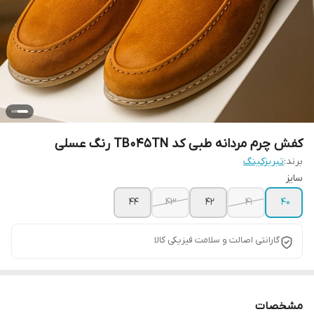
کفش چرم مردانه طبی کد TB045TN رنگ عسلی
برند:
تبریزکینگ
سایز
44
43
42
41
40
گارانتی اصالت و سلامت فیزیکی کالا
مشخصات