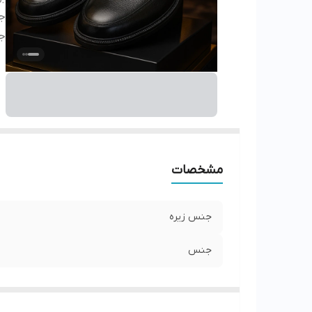
ج
ج
مشخصات
جنس زیره
جنس