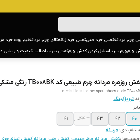
 چرم مردانه
کفش چرم طبی
کفش چرم زنانه
کالج چرم مردانه
نیم بوت چرم مرد
 چرم
چرم تبریز
استایل کردن کفش چرم
کفش تبریز، اصالت ،کیفیت و زیبایی د
ش روزمره مردانه چرم طبیعی کد TB008BK رنگی مشکی
men's black leather sport shoes code TB008
ند:
تبریزکینگ
یز
41
44
43
42
40
ته‌بندی
:
مردانه
چسب‌ها :
کفش مردانه
،
چرم طبیعی
،
کفش طبی مردانه
،
کفش تمام چرم م