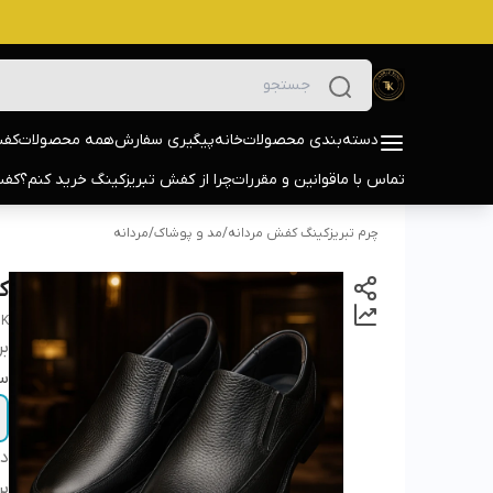
دسته‌بندی محصولات
خانه
پیگیری سفارش
همه محصولات
کفش
تماس با ما
قوانین و مقررات
چرا از کفش تبریزکینگ خرید کنم؟
کفش
چرم تبریزکینگ کفش مردانه
/
مد و پوشاک
/
مردانه
کف
BK
بر
سا
دس
بر