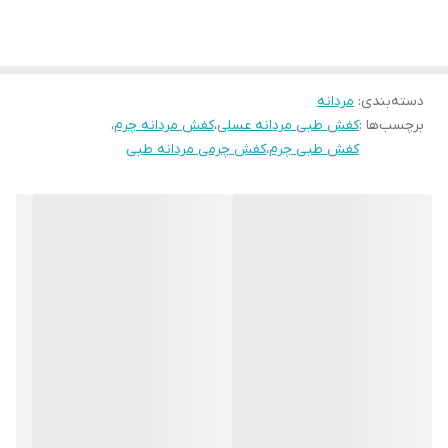
ضد ترک و ضد شکنندگی میباشد . کفی این کفش طبی تمام چرم آنتی
باکتریال می باشد . کفش از کیفیت و دوام بسیار بالایی برخوردار بوده و
صادراتی میباشد . این کفش کاملا طبی بوده و برای افرادی که از آرتروز
دسته‌بندی
:
مردانه
زانو دیسک کمر زانو در پادرد و ... رنج می برند و برای استفاده روزمره
برچسب‌ها :
کفش طبی مردانه عسلی
،
کفش مردانه چرم
،
بسیار مناسب است . رنگ این کفش عسلی سایه دار می باشد .قالب این
کفش طبی چرم
،
کفش چرمی مردانه طبی
کفش استاندارد بوده و سایز استاندارد خود در کفش های چرم را انتخاب
کنید.