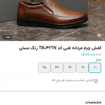
کفش چرم مردانه طبی کد TB042TN رنگ عسلی
برند:
تبریزکینگ
سایز
45
43
42
41
40
گارانتی اصالت و سلامت فیزیکی کالا
مشخصات