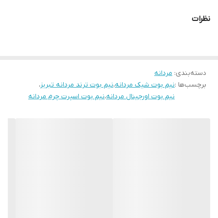
بالا و دوام طولانی هستید، این مدل بهترین گزینه است.کفش چرمی
نظرات
NB029BK
همین الان ثبت سفارش کن
دسته‌بندی
:
مردانه
برچسب‌ها :
نیم بوت شیک مردانه
،
نیم بوت ترند مردانه تبریز
،
نیم بوت اورجینال مردانه
،
نیم بوت اسپرت چرم مردانه