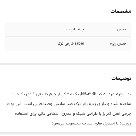
مشخصات
جنس
چرم طبیعی
جنس زیره
raber خارجی ترک
توضیحات
بوت چرم مردانه کد NB029BK رنگ مشکی از چرم طبیعی گاوی باکیفیت
ساخته شده و دارای زیره رابر ترک ضد سایش وضدلغزش است. این بوت
چرمی اصل تبریز با طراحی شیک و مدرن، انتخابی عالی برای استفاده
روزمره با استایل های اسپرت محسوب می‌شود.
اگر به دنبال خرید نیم بوت اسپرت مردانه مشکی با دوخت ظریف، راحتی