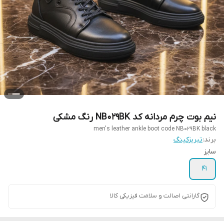
نیم بوت چرم مردانه کد NB029BK رنگ مشکی
men's leather ankle boot code NB029BK black
برند:
تبریزکینگ
سایز
41
گارانتی اصالت و سلامت فیزیکی کالا