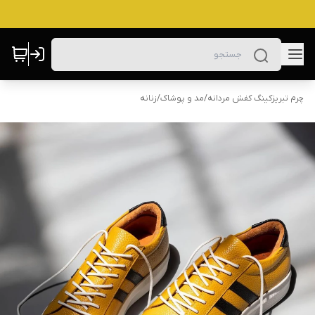
چرم تبریزکینگ کفش مردانه
/
مد و پوشاک
/
زنانه