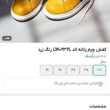
کفش چرم زنانه کد LW023YL رنگ زرد
برند:
تبریزکینگ
سایز
41
40
39
38
37
گارانتی اصالت و سلامت فیزیکی کالا
مشخصات