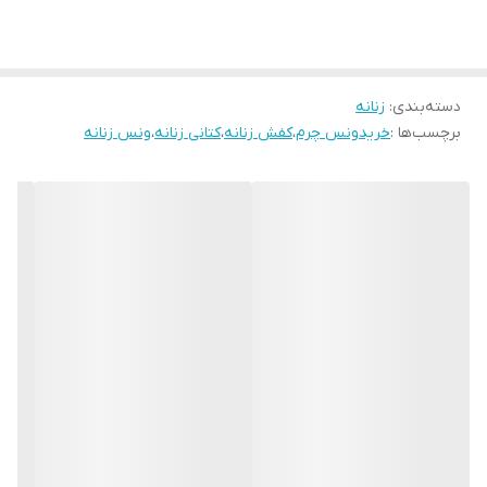
چرمی LW023YL
دسته‌بندی
:
زنانه
برچسب‌ها :
خریدونس چرم
،
کفش زنانه
،
کتانی زنانه
،
ونس زنانه