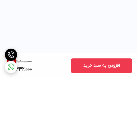
6,800,000
51
%
افزودن به سبد خرید
3,332,000
برگشت به بالا