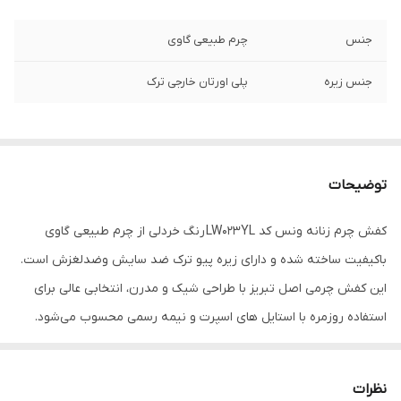
جنس
چرم طبیعی گاوی
جنس زیره
پلی اورتان خارجی ترک
توضیحات
کفش چرم زنانه ونس کد LW023YL رنگ خردلی از چرم طبیعی گاوی
باکیفیت ساخته شده و دارای زیره پیو ترک ضد سایش وضدلغزش است.
این کفش چرمی اصل تبریز با طراحی شیک و مدرن، انتخابی عالی برای
استفاده روزمره با استایل های اسپرت و نیمه رسمی محسوب می‌شود.
اگر به دنبال خرید کفش اسپرت چرمی زنانه خردلی با دوخت ظریف،
راحتتی بالا و دوام طولانی هستید، این مدل بهترین گزینه است.ونس
نظرات