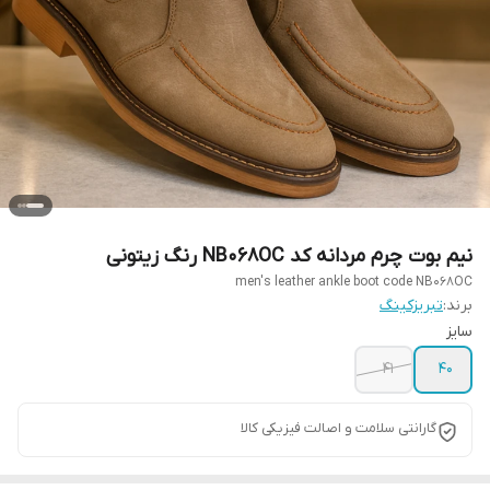
نیم بوت چرم مردانه کد NB068OC رنگ زیتونی
men's leather ankle boot code NB068OC
برند:
تبریزکینگ
سایز
41
40
گارانتی سلامت و اصالت فیزیکی کالا