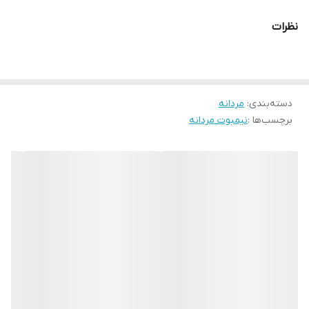
اگر به دنبال خرید نیم بوت اسپرت چرمی مردانه زیتونی با دوخت ظریف،
نظرات
راحتتی بالا و دوام طولانی هستید، این مدل بهترین گزینه است.کفش
چرمی NB068OC
دسته‌بندی
:
مردانه
برچسب‌ها :
نیمبوت مردانه