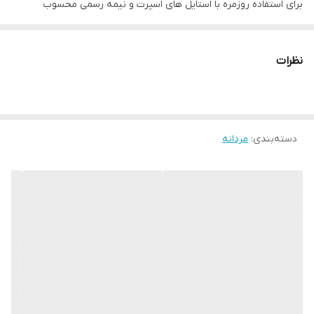
برای استفاده روزمره با استایل های اسپرت و نیمه رسمی محسوب
می‌شود.
اگر به دنبال خرید کفش چرمی مردانه مشکی با دوخت ظریف، راحتتی بالا
نظرات
و دوام طولانی هستید، این مدل بهترین گزینه است.کفش چرمی
VN017BK
دسته‌بندی
:
مردانه