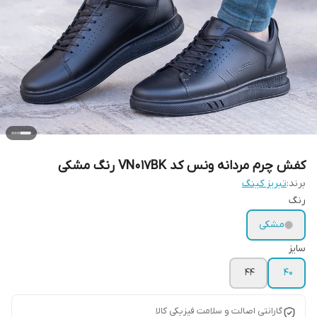
کفش چرم مردانه ونس کد VN017BK رنگ مشکی
برند:
تبریز کینگ
رنگ
مشکی
سایز
44
40
گارانتی اصالت و سلامت فیزیکی کالا