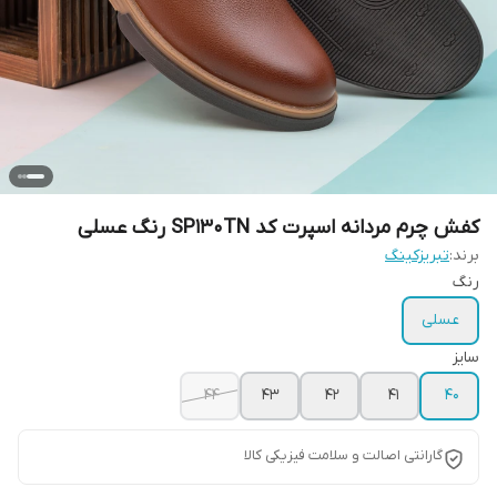
کفش چرم مردانه اسپرت کد SP130TN رنگ عسلی
برند:
تبریزکینگ
رنگ
عسلی
سایز
44
43
42
41
40
گارانتی اصالت و سلامت فیزیکی کالا