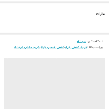
اگر به دنبال خرید کفش چرمی مردانه عسلی با دوخت ظریف، راحتتی بالا
و دوام طولانی هستید، این مدل بهترین گزینه است.کفش چرمی
نظرات
SP130TN
دسته‌بندی
:
مردانه
برچسب‌ها :
خرید کفش چرم
،
کفش عسلی چرم
،
خرید کفش مردانه