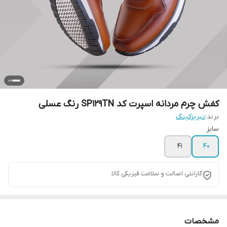
کفش چرم مردانه اسپرت کد SP129TN رنگ عسلی
برند:
تبریزکینگ
سایز
41
40
گارانتی اصالت و سلامت فیزیکی کالا
مشخصات