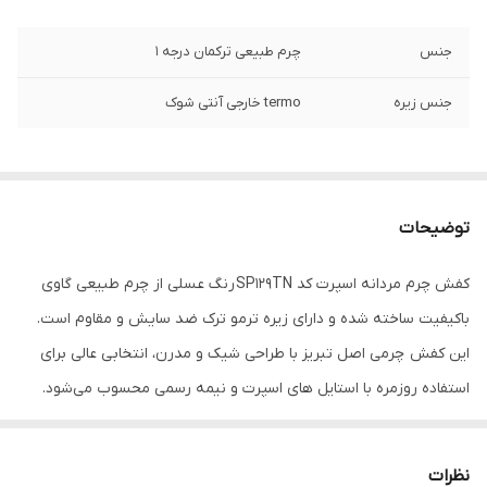
جنس
چرم طبیعی ترکمان درجه 1
جنس زیره
termo خارجی آنتی شوک
توضیحات
کفش چرم مردانه اسپرت کد SP129TN رنگ عسلی از چرم طبیعی گاوی
باکیفیت ساخته شده و دارای زیره ترمو ترک ضد سایش و مقاوم است.
این کفش چرمی اصل تبریز با طراحی شیک و مدرن، انتخابی عالی برای
استفاده روزمره با استایل های اسپرت و نیمه رسمی محسوب می‌شود.
اگر به دنبال خرید کفش چرمی مردانه عسلی با دوخت ظریف، راحتتی بالا
و دوام طولانی هستید، این مدل بهترین گزینه است.کفش چرمی
نظرات