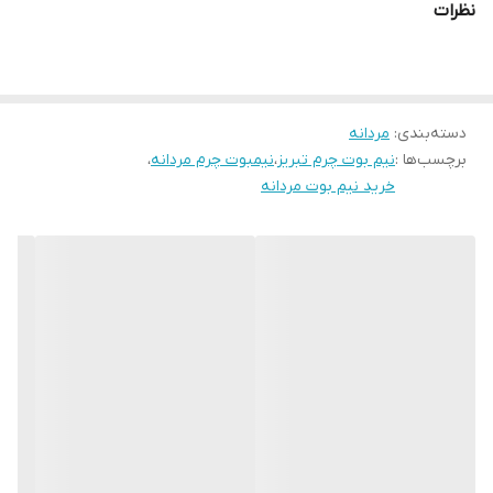
نظرات
NB016BK در سایزهای 40 تا 44 عرضه می‌شود و با استایل کژوال و رسمیو
نیمه رسمی به‌خوبی ست می‌شود.
ارسال به سراسر کشور، ضمانت اصالت کالا و قیمت مناسب از مزایای
دسته‌بندی
:
مردانه
خرید این محصول از فروشگاه ماست
برچسب‌ها :
نیم بوت چرم تبریز
،
نیمبوت چرم مردانه
،
خرید نیم بوت مردانه