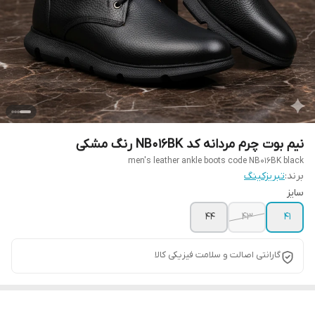
نیم بوت چرم مردانه کد NB016BK رنگ مشکی
men's leather ankle boots code NB016BK black
برند:
تبریزکینگ
سایز
44
43
41
گارانتی اصالت و سلامت فیزیکی کالا