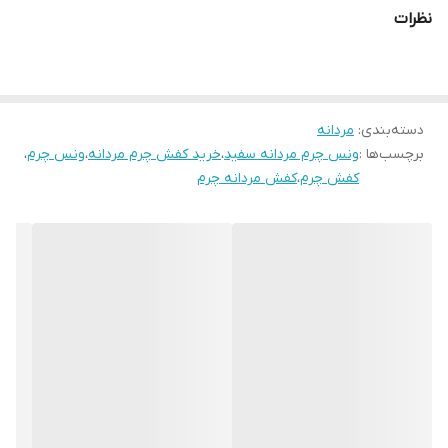
اگر به دنبال خرید کفش چرمی مردانه سفید با دوخت ظریف، راحتتی بالا
نظرات
و دوام طولانی هستید، این مدل بهترین گزینه است.کفش چرمی
VN063WH
دسته‌بندی
:
مردانه
برچسب‌ها :
ونس چرم مردانه سفید
،
خرید کفش چرم مردانه
،
ونس چرم
،
کفش چرم
،
کفش مردانه چرم