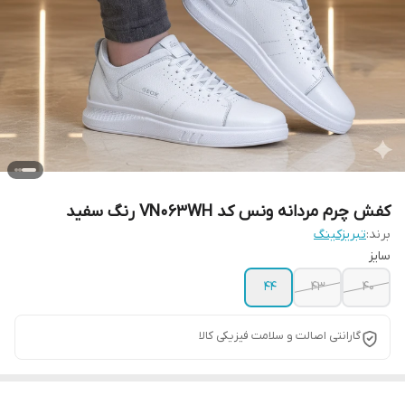
کفش چرم مردانه ونس کد VN063WH رنگ سفید
برند:
تبریزکینگ
سایز
44
43
40
گارانتی اصالت و سلامت فیزیکی کالا