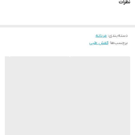
نظرات
این کفش چرمی با رنگ پرطرفدار مشکی قابل ست شدن با استایل اسپرت
است و برای محیط کار، مهمانی و استفاده روزانه گزینه‌ای ایده‌آل
محسوب می‌شود.
دسته‌بندی
:
مردانه
اگه یه کفش چرم اسپرت مناسب روزمره و پیاده روی میخوای همین الان
برچسب‌ها :
کفش طبی
ثبت سفارش کن