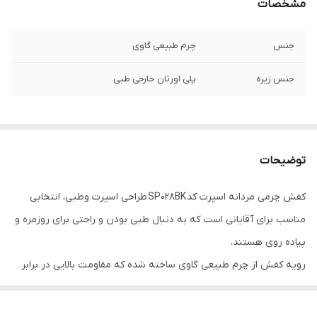
مشخصات
جنس
چرم طبیعی گاوی
جنس زیره
پلی اورتان خارجی طبی
توضیحات
کفش چرمی مردانه اسپرت کد SP028BK طراحی اسپرت وطبی، انتخابی
مناسب برای آقایانی است که به دنبال طبی بودن و راحتی برای روزمره و
پیاده روی هستند.
رویه کفش از چرم طبیعی گاوی ساخته شده که مقاومت بالایی در برابر
خط‌وخش و خط قدم دارد. زیره‌ پیو ترکیه بوده و در استفاده طولانی‌مدت
راحتی بیشتری فراهم می‌کند.