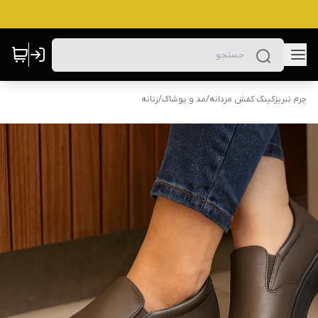
چرم تبریزکینگ کفش مردانه
/
مد و پوشاک
/
زنانه