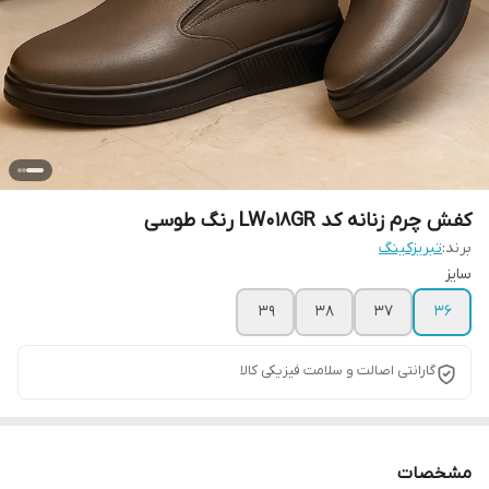
کفش چرم زنانه کد LW018GR رنگ طوسی
برند:
تبریزکینگ
سایز
39
38
37
36
گارانتی اصالت و سلامت فیزیکی کالا
مشخصات