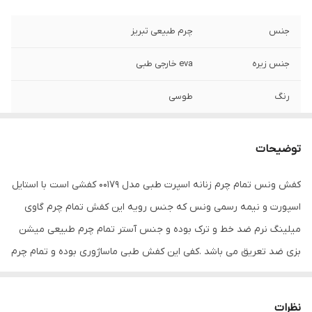
جنس
چرم طبیعی تبریز
جنس زیره
eva خارجی طبی
رنگ
طوسی
توضیحات
کفش ونس تمام چرم زنانه اسپرت طبی مدل 00179 کفشی است با استایل
اسپورت و نیمه رسمی ونس که جنس رویه این کفش تمام چرم گاوی
میلینگ نرم ضد خط و ترک بوده و جنس آستر تمام چرم طبیعی میشن
بزی ضد تعریق می باشد .کفی این کفش طبی ماساژوری بوده و تمام چرم
طبیعی میشن بزی می باشد که دارای خاصیت آنتی باکتریال و بو می
باشد . زیره این کفش eva خارجی آنتی شوک می باشد.قالب این کفش
نظرات