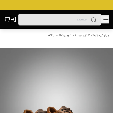
چرم تبریزکینگ کفش مردانه
/
مد و پوشاک
/
مردانه