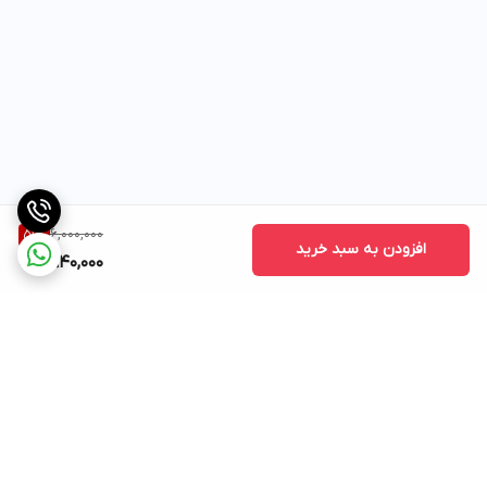
6,000,000
51
%
افزودن به سبد خرید
2,940,000
برگشت به بالا