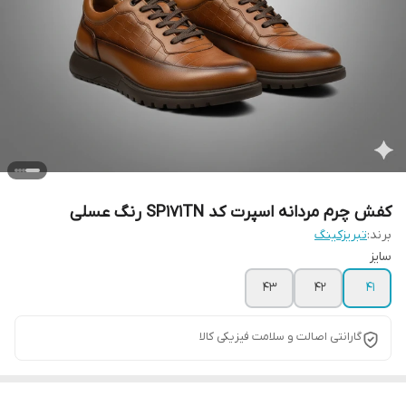
کفش چرم مردانه اسپرت کد SP171TN رنگ عسلی
برند:
تبریزکینگ
سایز
43
42
41
گارانتی اصالت و سلامت فیزیکی کالا