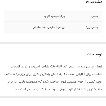
مشخصات
جنس
چرم طبیعی گاوی
جنس زیره
نیولایت خارجی ضد سایش
توضیحات
کفش چرمی مردانه رسمی کد RS006BK طراحی اسپرت و ترند، انتخابی
مناسب برای آقایانی است که به دنبال راحتی و کاری برای روزمره هستند.
رویه کفش از چرم طبیعی گاوی ساخته شده که مقاومت بالایی در برابر
خط‌وخش و خط قدم دارد. زیره‌ی نیولایت ترک بوده و در استفاده
طولانی‌مدت راحتی بیشتری فراهم می‌کند.
این کفش چرمی با رنگ پرطرفدار مشکی ، قابل ست شدن با استایل رسمی