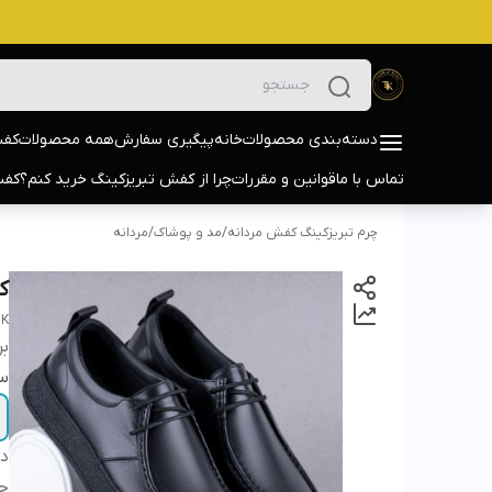
دسته‌بندی محصولات
خانه
پیگیری سفارش
همه محصولات
کفش
تماس با ما
قوانین و مقررات
چرا از کفش تبریزکینگ خرید کنم؟
کفش
چرم تبریزکینگ کفش مردانه
/
مد و پوشاک
/
مردانه
کف
BK
بر
سا
دس
ج