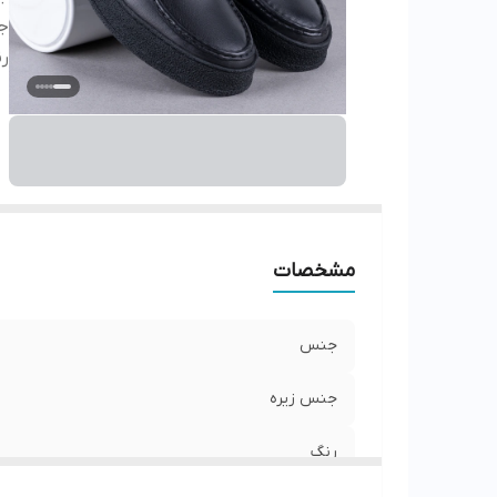
ج
ر
مشخصات
جنس
جنس زیره
رنگ