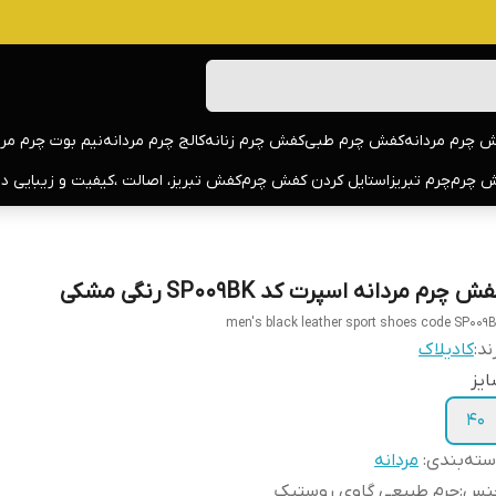
 چرم مردانه
کفش چرم طبی
کفش چرم زنانه
کالج چرم مردانه
نیم بوت چرم مرد
 چرم
چرم تبریز
استایل کردن کفش چرم
کفش تبریز، اصالت ،کیفیت و زیبایی د
ش چرم مردانه اسپرت کد SP009BK رنگی مشکی
men's black leather sport shoes code SP009
ند:
کادیلاک
یز
40
ته‌بندی
:
مردانه
نس
:
چرم طبیعی گاوی روستیک