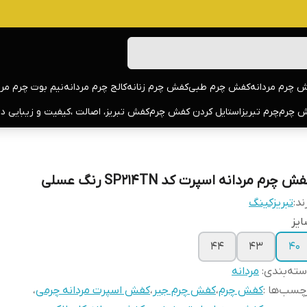
 چرم مردانه
کفش چرم طبی
کفش چرم زنانه
کالج چرم مردانه
نیم بوت چرم مرد
 چرم
چرم تبریز
استایل کردن کفش چرم
کفش تبریز، اصالت ،کیفیت و زیبایی د
ش چرم مردانه اسپرت کد SP214TN رنگ عسلی
ند:
تبریزکینگ
یز
44
43
40
ته‌بندی
:
مردانه
چسب‌ها :
کفش چرم
،
کفش چرم جیر
،
کفش اسپرت مردانه چرمی
،