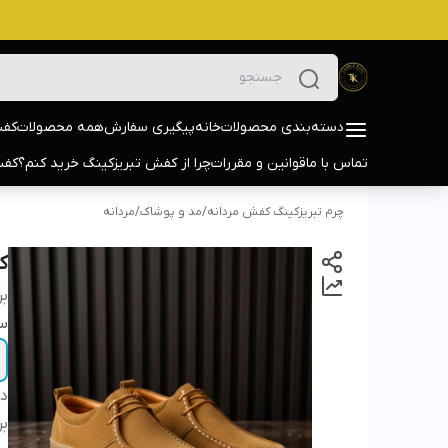
دسته‌بندی محصولات
خانه
پیگیری سفارش
همه محصولات
کفش
تماس با ما
قوانین و مقررات
چرا از کفش تبریزکینگ خرید کنم؟
کفش
چرم تبریزکینگ کفش مردانه
/
مد و پوشاک
/
مردانه
کف
بر
سا
دس
بر