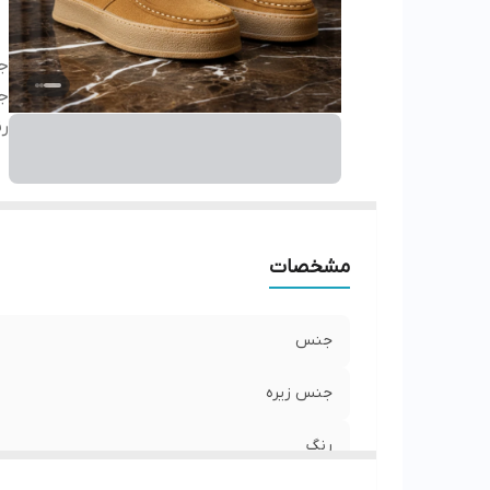
ج
ج
ر
مشخصات
جنس
جنس زیره
رنگ