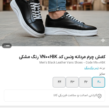
کفش چرم مردانه ونس کد VN006BK رنگ مشکی
Men's Black Leather Vans Shoes – Code VN006BK
برند:
تبریزکینگ
سایز
44
43
42
40
گارانتی اصالت و سلامت فیزیکی کالا