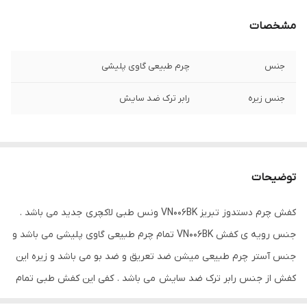
مشخصات
جنس
چرم طبیعی گاوی پلیشی
جنس زیره
رابر ترک ضد سایش
توضیحات
کفش چرم دستدوز تبریز VN006BK ونس طبی لاکچری جدید می باشد .
جنس رویه ی کفش VN006BK تمام چرم طبیعی گاوی پلیشی می باشد و
جنس آستر چرم طبیعی میشن ضد تعریق و ضد بو می باشد و زیره این
کفش از جنس رابر ترک ضد سایش می باشد . کفی این کفش طبی تمام
چرم آنتی باکتریال می باشد . کفش VN006BK از کیفیت و دوام بسیار