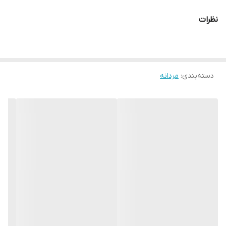
بالایی برخوردار بوده و صادراتی میباشد . رنگ این کفش مشکی می باشد
نظرات
.و قالب کفش ترک می باشد.
دسته‌بندی
:
مردانه