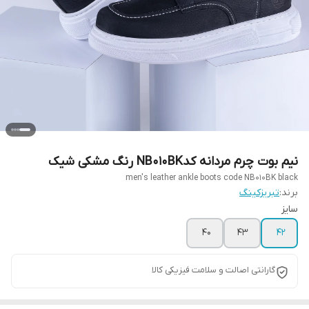
نیم بوت چرم مردانه کدNB010BK رنگ مشکی شیک
men's leather ankle boots code NB010BK black
برند:
تبریزکینگ
سایز
40
43
42
گارانتی اصالت و سلامت فیزیکی کالا