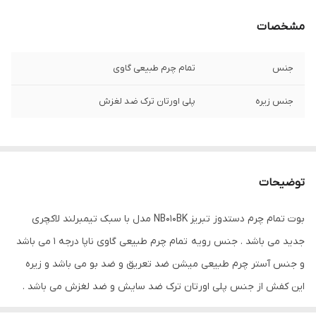
مشخصات
جنس
تمام چرم طبیعی گاوی
جنس زیره
پلی اورتان ترک ضد لغزش
توضیحات
بوت تمام چرم دستدوز تبریز NB010BK مدل با سبک تیمبرلند لاکچری
جدید می باشد . جنس رویه تمام چرم طبیعی گاوی ناپا درجه 1 می باشد
و جنس آستر چرم طبیعی میشن ضد تعریق و ضد بو می باشد و زیره
این کفش از جنس پلی اورتان ترک ضد سایش و ضد لغزش می باشد .
کفی این بوت طبی تمام چرم آنتی باکتریال می باشد . بوت NB010BK از