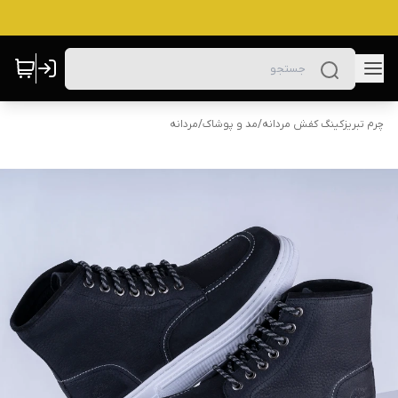
چرم تبریزکینگ کفش مردانه
/
مد و پوشاک
/
مردانه