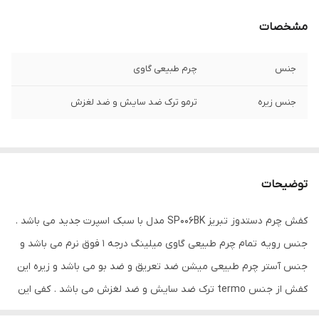
مشخصات
جنس
چرم طبیعی گاوی
جنس زیره
ترمو ترک ضد سایش و ضد لغزش
توضیحات
کفش چرم دستدوز تبریز SP006BK مدل با سبک اسپرت جدید می باشد .
جنس رویه تمام چرم طبیعی گاوی میلینگ درجه 1 فوق نرم می باشد و
جنس آستر چرم طبیعی میشن ضد تعریق و ضد بو می باشد و زیره این
کفش از جنس termo ترک ضد سایش و ضد لغزش می باشد . کفی این
کفش طبی تمام چرم آنتی باکتریال می باشد .واز کیفیت و دوام بسیار