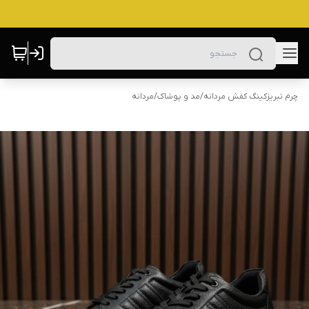
چرم تبریزکینگ کفش مردانه
/
مد و پوشاک
/
مردانه