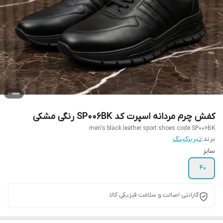
کفش چرم مردانه اسپرت کد SP006BK رنگی مشکی
men's black leather sport shoes code SP006BK
برند:
تبریزکینگ
سایز
40
گارانتی اصالت و سلامت فیزیکی کالا