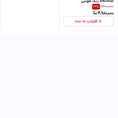
VN071GR رنگ طوسی
7,300,000
31
%
4,980,000
افزودن به سبد