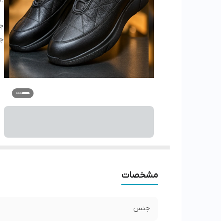
ج
ج
مشخصات
جنس