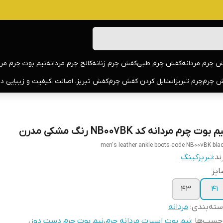
 چرم مردانه
کفش چرم طبی
کفش چرم زنانه
کالج چرم مردانه
نیم بوت چرم مرد
 چرم
چرم تبریز
استایل کردن کفش چرم
کفش تبریز، اصالت ،کیفیت و زیبایی د
م بوت چرم مردانه کد NB007BK رنگ مشکی مدرن
men's leather ankle boots code NB007BK bla
ند:
تبریزکینگ
یز
43
41
ته‌بندی
:
مردانه
چسب‌ها :
نیم بوت اسپرت مردانه چرم
،
نیم بوت چرم دست دوز
،