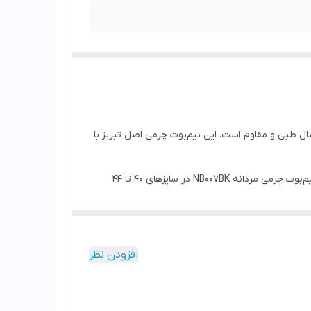
ه تبریز کد NB007BK رنگ مشکی از چرم طبیعی گاوی میلینگ بسیار نرم باکیفیت ساخته شده و دارای زیره pu اورجینال طبی و مقاوم است. این نیم‌بوت چرمی اصل تبریز با
اگر به دنبال خرید نیم‌بوت چرمی مردانه مشکی خاص با دوخت ظریف وباکیفیت و دوام طولانی هستید، این مدل بهترین گزینه است. نیم‌بوت چرمی مردانه NB007BK در سایزهای 40 تا 44
افزودن نظر