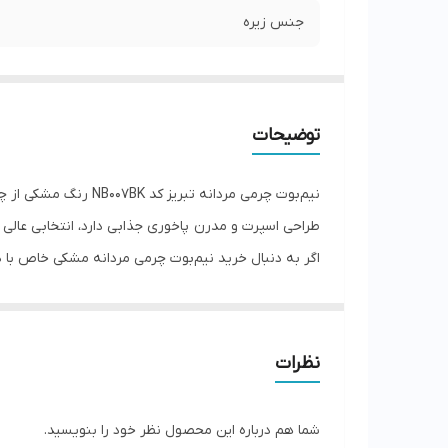
جنس زیره
توضیحات
طراحی اسپرت و مدرن پاخوری جذابی دارد، انتخابی عالی
عرضه می‌شود و با استایل کژوال و اسپرت به‌خوبی ست م
ارسال به سراسر کشور با تضمین اصالت اگه میخوای یه 
الگو سایزبندی
نظرات
سایز 40 طول داخل 26.5 سانت
سایز 41 طول داخل 27.5 سانت
شما هم درباره این محصول نظر خود را بنویسید.