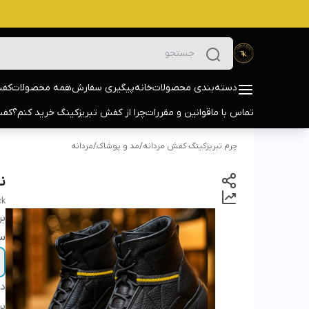
دسته‌بندی محصولات
خانه
پیگیری سفارش
همه محصولات
کفش
تماس با ما
قوانین و مقررات
چرا از کفش تبریزکینگ خرید کنم؟
کفش
چرم تبریزکینگ کفش مردانه
/
مد و پوشاک
/
مردانه
نی
ck
بر
سا
دس
بر