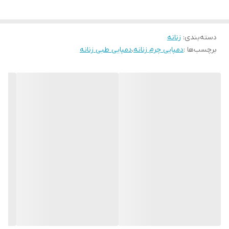
صادراتی می باشد .. رنگ این صندل ترکیبی مشکی و قرمز می باشدبرند
معتبر و پرفروش قالب استاندارد است لطفا سایز خودتون را انتخاب
فرمایید
دسته‌بندی
:
زنانه
برچسب‌ها :
دمپایی چرم زنانه
،
دمپایی طبی زنانه