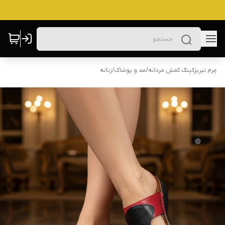
چرم تبریزکینگ کفش مردانه
/
مد و پوشاک
/
زنانه