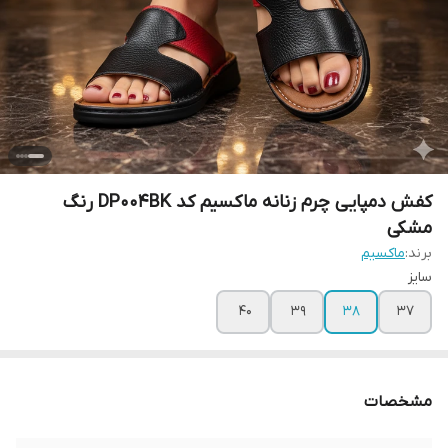
کفش دمپایی چرم زنانه ماکسیم کد DP004BK رنگ
مشکی
برند:
ماکسیم
سایز
40
39
38
37
مشخصات