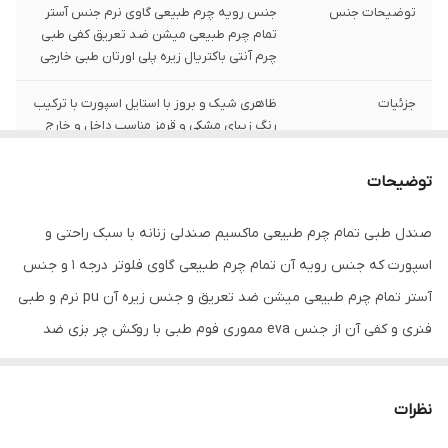
توضیحات جنس
جنس رویه چرم طبیعی گاوی نرم جنس آستر
تمام چرم طبیعی میشن ضد تعریق کفی طبی
چرم آنتی باکتریال زیره پلی اورتان طبی خارجی
جزئیات
ظاهری شیک و بروز با استایل اسپورت با ترکیب
رنگ زیبای مشکی و قرمز مناسب داخل و خارج
منزل
توضیحات
کشور تولید کننده
ایران
صندل طبی تمام چرم طبیعی ماکسیم صندلی زنانه با سبک راحتی و
جنس
چرم طبیعی
اسپورت که جنس رویه آن تمام چرم طبیعی گاوی فلوتر درجه 1 و جنس
آستر تمام چرم طبیعی میشن ضد تعریق و جنس زیره آن pu نرم و طبی
فنری و کفی آن از جنس eva مموری فوم طبی با روکش چر بزی ضد
تعریق که این صندل تمام دستدوز بوده و کاملا طبی می باشد و برای پا
درد و زانو درد و کمردرد و انواع بیماری های پاشنه مناسب است . این
نظرات
صندل تمام چرم طبیعی بوده و از کیفیت بسیار بالایی برخوردار است و