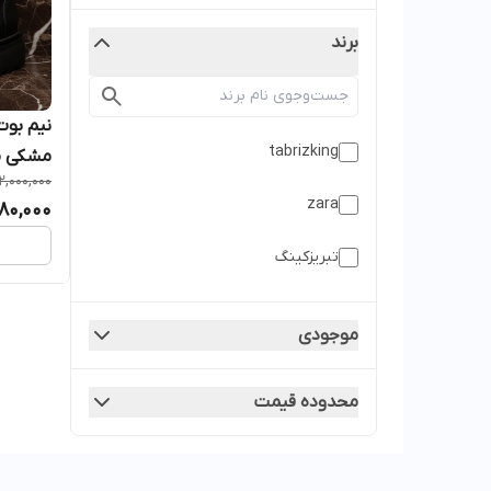
برند
tabrizking
مشکی م
12,000,000
zara
80,000
تبریزکینگ
موجودی
محدوده قیمت