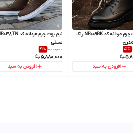
نیم بوت چرم مردانه کد NB009BK رنگ
درن
عسلی
41
%
10,000,000
51
%
5,880,000
5,8
افزودن به سبد
افزودن به سبد