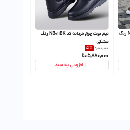
نیم بوت چرم مردانه کد NB038TN رنگ
نیم بوت چرم مردانه کد NB011BK رنگ
مشکی
51
%
12,000,000
5,880,000
افزودن به سبد