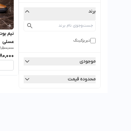
برند
تبریزکینگ
عسلی
7,500,000
80,000
موجودی
محدوده قیمت