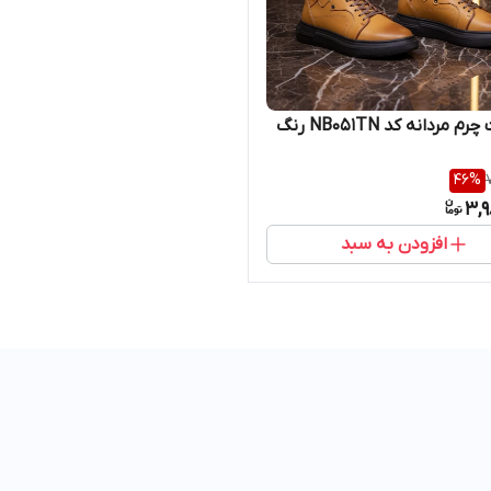
نیم بوت چرم مردانه کد NB051TN رنگ
46
%
3,9
افزودن به سبد