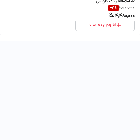
NB060GR رنگ طوسی
6,800,000
34
%
4,480,000
افزودن به سبد