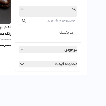
برند
تبریزکینگ
رنگ عس
11,000,000
00,000
موجودی
محدوده قیمت