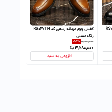
ی کد RS015BK
کفش چرم مردانه رسمی کد RS027TN
رنگ عسلی
55
%
8,000,000
3,580,000
افزودن به سبد