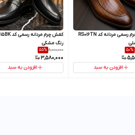
کفش چرم رسمی مردانه کد RS016TN
کفش چرم مردانه رسم
لی
رنگ مشکی
55
%
8,000,000
50
%
3,580,000
5,5
افزودن به سبد
افزودن به سبد