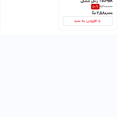
TB029BK رنگی مشکی
5,200,000
50
%
2,580,000
افزودن به سبد