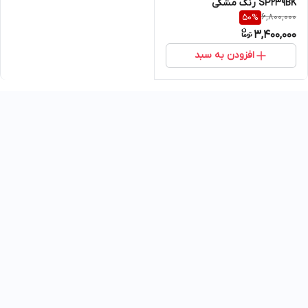
SP239BK رنگ مشکی
6,800,000
50
%
3,400,000
افزودن به سبد