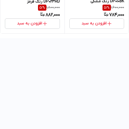
DP010BK رنگ مشکی
DP023RD رنگ قرمز
1,800,000
1,600,000
51
%
51
%
882,000
784,000
افزودن به سبد
افزودن به سبد