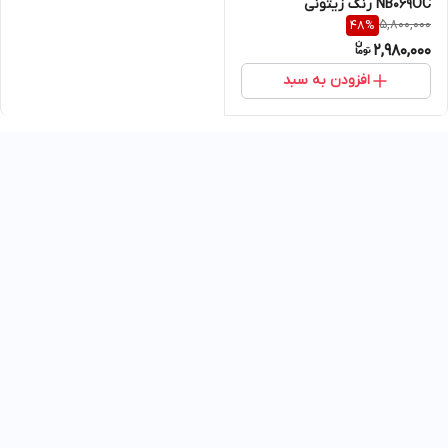
NB069OC رنگ زیتونی
5,800,000
48
%
2,980,000
افزودن به سبد