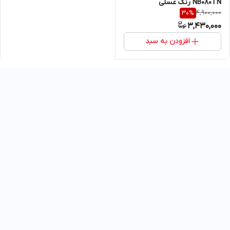
NB080TN رنگ عسلی
4,900,000
30
%
3,430,000
افزودن به سبد