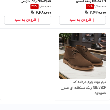
NB080TN رنگ عسلی
NB059GR رنگ طوسی
6,800,000
4,900,000
34
%
30
%
4,480,000
3,430,000
افزودن به سبد
افزودن به سبد
نیم بوت چرم مردانه کد
NB079CF رنگ نسکافه ای مدرن
ناموجود