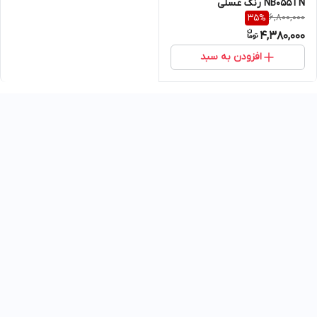
NB055TN رنگ عسلی
6,800,000
35
%
4,380,000
افزودن به سبد