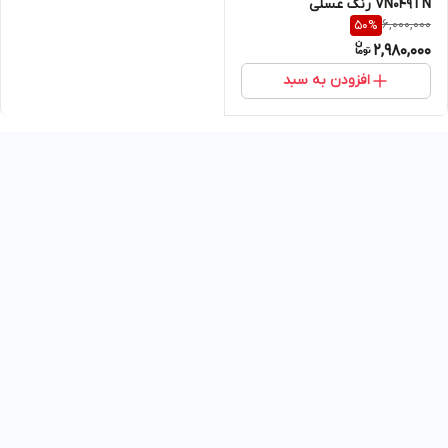
VN049TN رنگ عسلی
6,000,000
50
%
2,980,000
افزودن به سبد