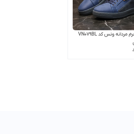
کفش چرم مردانه ونس کد VN079BL