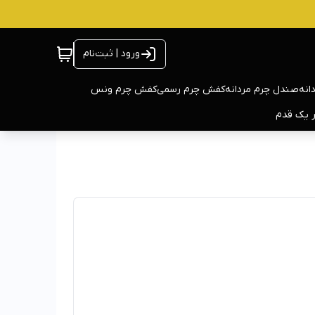
ورود | ثبت‌نام
انه
صندل چرم مردانه
کفش چرم رسمی
کفش چرم ونس
ر یک قدم